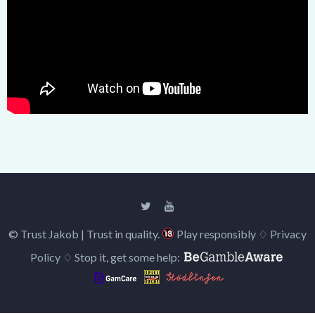
©️
Trust Jakob | Trust in quality.
Play responsibly ♢
Privacy
Policy
♢ Stop it, get some help: